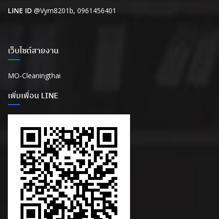
LINE ID
@Vym8201b
, 0961456401
เว็บไซต์สายงาน
MO-Cleaningthai
เพิ่มเพื่อน LINE