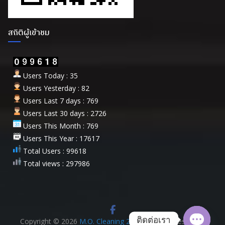
สถิติผู้เข้าชม
Users Today : 35
Users Yesterday : 82
Users Last 7 days : 769
Users Last 30 days : 2726
Users This Month : 769
Users This Year : 17617
Total Users : 99618
Total views : 297986
ติดต่อเรา
Copyright © 2026
M.O. Cleaning 2012
. All rights reserved.