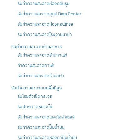
รับทำความสะอาดห้องคลีนรูม
รับทำความสะอาดศูนย์ Data Center
รับทำความสะอาดห้องคอนโทรล
รับทำความสะอาดโรงงานมาม่า
รับทำความสะอาดร้านอาหาร
รับทำความสะอาดร้านกาแฟ
ทำความสะอาดคาเฟ่
รับทำความสะอาดร้านสปา
รับทำความสะอาดบนพื้นที่สูง
รับโรยตัวเช็ดกระจก
รับปัดกวาดหยากไย่
รับทำความสะอาดแผงโซล่าเซลล์
รับทำความสะอาดปั๊มน้ำมัน
รับทำความสะอาดหลังคาปั๊มน้ำมัน