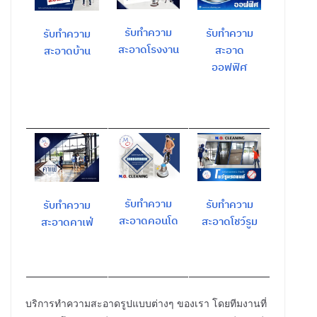
รับทำความ
รับทำความ
รับทำความ
สะอาดโรงงาน
สะอาด
สะอาดบ้าน
ออฟฟิศ
รับทำความ
รับทำความ
รับทำความ
สะอาดคอนโด
สะอาดโชว์รูม
สะอาดคาเฟ่
บริการทำความสะอาดรูปแบบต่างๆ ของเรา โดยทีมงานที่