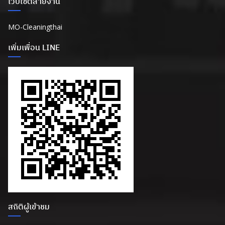
เว็บไซต์สายงาน
MO-Cleaningthai
เพิ่มเพื่อน LINE
สถิติผู้เข้าชม