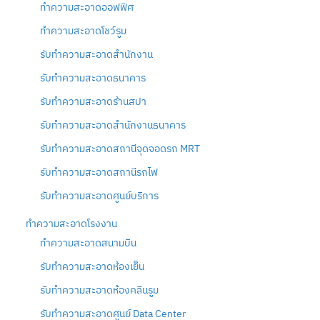
ทำความสะอาดออฟฟิศ
ทำความสะอาดโชว์รูม
รับทำความสะอาดสำนักงาน
รับทำความสะอาดธนาคาร
รับทำความสะอาดร้านสปา
รับทำความสะอาดสำนักงานธนาคาร
รับทำความสะอาดสถานีจุดจอดรถ MRT
รับทำความสะอาดสถานีรถไฟ
รับทำความสะอาดศูนย์บริการ
ทำความสะอาดโรงงาน
ทำความสะอาดสนามบิน
รับทำความสะอาดห้องเย็น
รับทำความสะอาดห้องคลีนรูม
รับทำความสะอาดศูนย์ Data Center