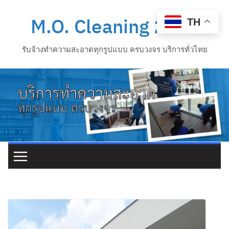
Skip
M.O. Cleaning 2012
to
TH
content
รับจ้างทำความสะอาดทุกรูปแบบ ครบวงจร บริการทั่วไทย