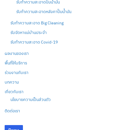
รับทำความสะอาดปั๊มน้ำมัน
รับทำความสะอาดหลังคาปั๊มน้ำมัน
รับทำความสะอาด Big Cleaning
รับจัดหาแม่บ้านประจำ
รับทำความสะอาด Covid-19
ผลงานของเรา
พื้นที่ให้บริการ
ร่วมงานกับเรา
บทความ
เกี่ยวกับเรา
นโยบายความเป็นส่วนตัว
ติดต่อเรา