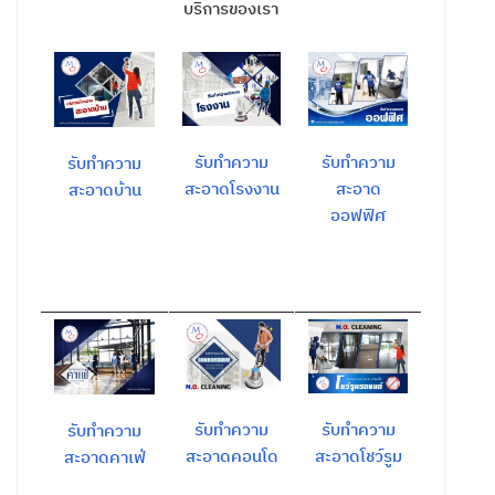
บริการของเรา
รับทำความ
รับทำความ
รับทำความ
สะอาดโรงงาน
สะอาด
สะอาดบ้าน
ออฟฟิศ
รับทำความ
รับทำความ
รับทำความ
สะอาดคอนโด
สะอาดโชว์รูม
สะอาดคาเฟ่