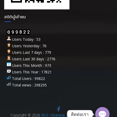
สถิติผู้เข้าชม
Users Today : 53
Users Yesterday : 76
Users Last 7 days : 779
Users Last 30 days : 2776
Users This Month : 973
Users This Year : 17821
Total Users : 99822
Total views : 298295
ติดต่อเรา
Copyright © 2026
M.O. Cleaning 2012
. All rights reserved.