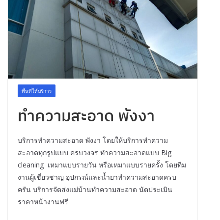
พื้นที่ให้บริการ
ทำความสะอาด พังงา
บริการทำความสะอาด พังงา โดยให้บริการทำความ
สะอาดทุกรูปแบบ ครบวงจร ทำความสะอาดแบบ Big
cleaning เหมาแบบรายวัน หรือเหมาแบบรายครั้ง โดยทีม
งานผู้เชี่ยวชาญ อุปกรณ์และน้ำยาทำความสะอาดครบ
ครัน บริการจัดส่งแม่บ้านทำความสะอาด นัดประเมิน
ราคาหน้างานฟรี