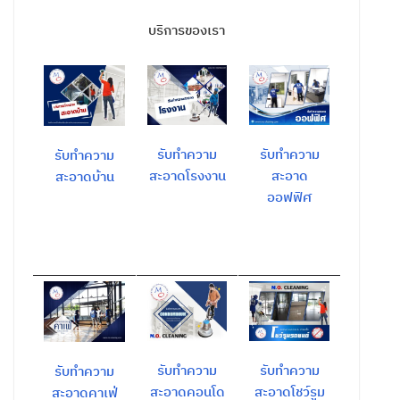
บริการของเรา
รับทำความ
รับทำความ
รับทำความ
สะอาดโรงงาน
สะอาด
สะอาดบ้าน
ออฟฟิศ
รับทำความ
รับทำความ
รับทำความ
สะอาดคอนโด
สะอาดโชว์รูม
สะอาดคาเฟ่