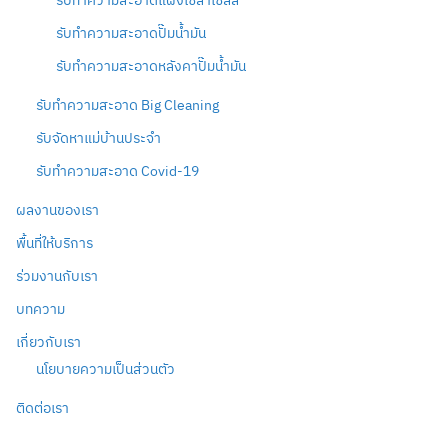
รับทำความสะอาดปั๊มน้ำมัน
รับทำความสะอาดหลังคาปั๊มน้ำมัน
รับทำความสะอาด Big Cleaning
รับจัดหาแม่บ้านประจำ
รับทำความสะอาด Covid-19
ผลงานของเรา
พื้นที่ให้บริการ
ร่วมงานกับเรา
บทความ
เกี่ยวกับเรา
นโยบายความเป็นส่วนตัว
ติดต่อเรา