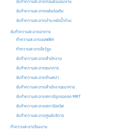
รับทำความสะอาดก่อนส่งมอบงาน
รับทำความสะอาดหลังต่อเติม
รับทำความสะอาดบ้าน หลังน้ำท่วม
รับทำความสะอาดอาคาร
ทำความสะอาดออฟฟิศ
ทำความสะอาดโชว์รูม
รับทำความสะอาดสำนักงาน
รับทำความสะอาดธนาคาร
รับทำความสะอาดร้านสปา
รับทำความสะอาดสำนักงานธนาคาร
รับทำความสะอาดสถานีจุดจอดรถ MRT
รับทำความสะอาดสถานีรถไฟ
รับทำความสะอาดศูนย์บริการ
ทำความสะอาดโรงงาน