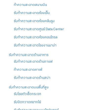
ทำความสะอาดสนามบิน
รับทำความสะอาดห้องเย็น
รับทำความสะอาดห้องคลีนรูม
รับทำความสะอาดศูนย์ Data Center
รับทำความสะอาดห้องคอนโทรล
รับทำความสะอาดโรงงานมาม่า
รับทำความสะอาดร้านอาหาร
รับทำความสะอาดร้านกาแฟ
ทำความสะอาดคาเฟ่
รับทำความสะอาดร้านสปา
รับทำความสะอาดบนพื้นที่สูง
รับโรยตัวเช็ดกระจก
รับปัดกวาดหยากไย่
รับทำความสะอาดแผงโซล่าเซลล์