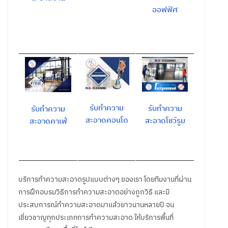
ออฟฟิศ
รับทำความ
รับทำความ
รับทำความ
สะอาดคอนโด
สะอาดโชว์รูม
สะอาดคาเฟ่
บริการทำความสะอาดรูปแบบต่างๆ ของเรา โดยทีมงานที่ผ่าน
การฝึกอบรมวิธีการทำความสะอาดอย่างถูกวิธี และมี
ประสบการณ์ทำความสะอาดมาแล้วยาวนานหลายปี จน
เชี่ยวชาญทุกประเภทการทำความสะอาด ให้บริการพื้นที่