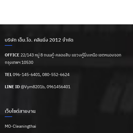
บริษัท เอ็ม.โอ. คลีนนิ่ง 2012 จำกัด
OFFICE
22/143 หมู่ 8 ถนนคู้-คลองสิบ แขวงคู้ฝั่งเหนือ เขตหนองจอก
กรุงเทพฯ 10530
TEL
096-145-6401, 080-552-6624
LINE ID
@Vym8201b
, 0961456401
เว็บไซต์สายงาน
MO-Cleaningthai