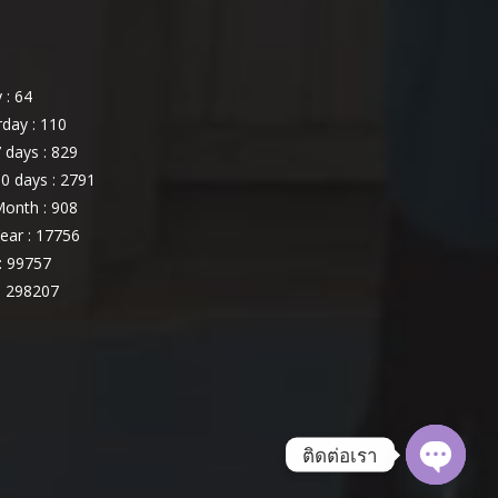
 : 64
day : 110
 days : 829
0 days : 2791
onth : 908
ear : 17756
: 99757
: 298207
ติดต่อเรา