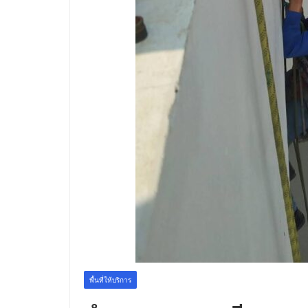
พื้นที่ให้บริการ