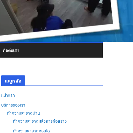
ติดต่อเรา
เมนูหลัก
หน้าแรก
บริการของเรา
ทำความสะอาดบ้าน
ทำความสะอาดหลังการก่อสร้าง
ทำความสะอาดคอนโด