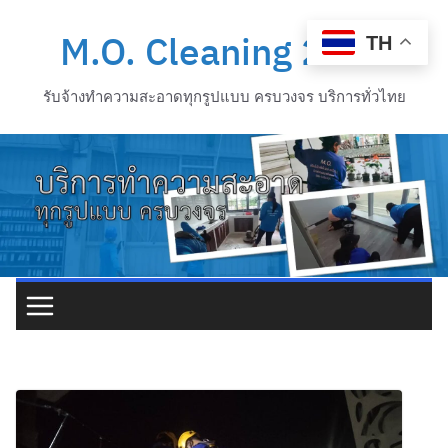
Skip
to
M.O. Cleaning 2012
TH
content
รับจ้างทำความสะอาดทุกรูปแบบ ครบวงจร บริการทั่วไทย