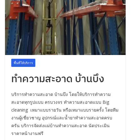
พื้นที่ให้บริการ
ทำความสะอาด บ้านบึง
บริการทำความสะอาด บ้านบึง โดยให้บริการทำความ
สะอาดทุกรูปแบบ ครบวงจร ทำความสะอาดแบบ Big
cleaning เหมาแบบรายวัน หรือเหมาแบบรายครั้ง โดยทีม
งานผู้เชี่ยวชาญ อุปกรณ์และน้ำยาทำความสะอาดครบ
ครัน บริการจัดส่งแม่บ้านทำความสะอาด นัดประเมิน
ราคาหน้างานฟรี